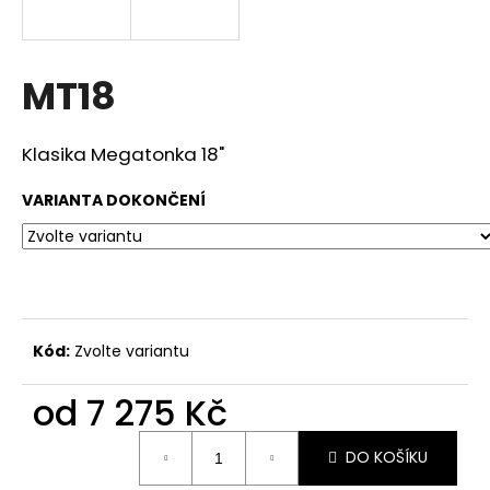
a
j
í
MT18
t
?
Klasika Megatonka 18"
VARIANTA DOKONČENÍ
HLEDAT
D
Kód:
Zvolte variantu
o
p
od
7 275 Kč
o
Měrná
r
DO KOŠÍKU
cena:
u