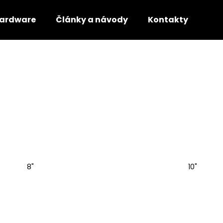
ardware
Články a návody
Kontakty
Co potřebujete najít?
HLEDAT
Doporučujeme
8"
10"