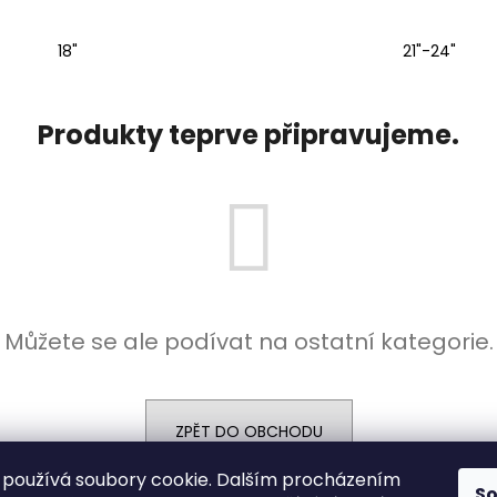
POWERSOFT T902
POWERSOFT T9
121 059 Kč
143 630 Kč
18"
21"-24"
Původně:
127 431 Kč
Původně:
151 19
Produkty teprve připravujeme.
Můžete se ale podívat na ostatní kategorie.
ZPĚT DO OBCHODU
používá soubory cookie. Dalším procházením
S