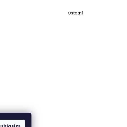
04
Ostatní
0 Kč
ouhlasím