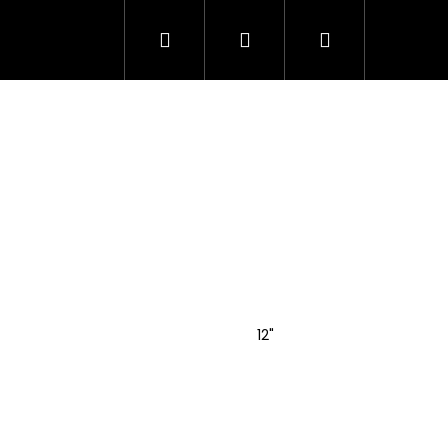
Hledat
Přihlášení
Nákupní
košík
12"
Následující