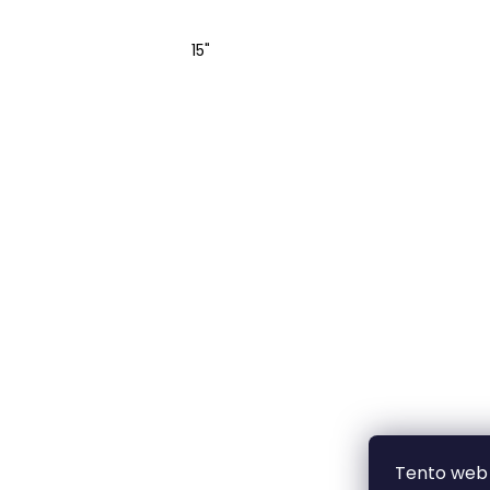
FR2K
10 504 Kč
15"
Původně:
38 000 Kč
Tento web 