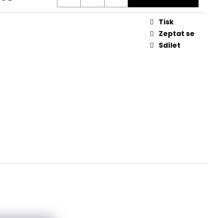
04
Tisk
0 Kč
Zeptat se
Sdílet