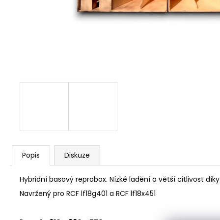
FR2K
10 504 Kč
Původně:
38 000 Kč
Popis
Diskuze
Hybridní basový reprobox. Nízké ladění a větší citlivost dí
Navržený pro
RCF lf18g401
a
RCF lf18x451