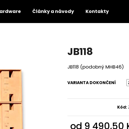
ardware
Články a návody
Kontakty
Co potřebujete najít?
JB118
HLEDAT
JB118 (podobný MHB46)
Doporučujeme
VARIANTA DOKONČENÍ
Kód:
od
9 490,50 