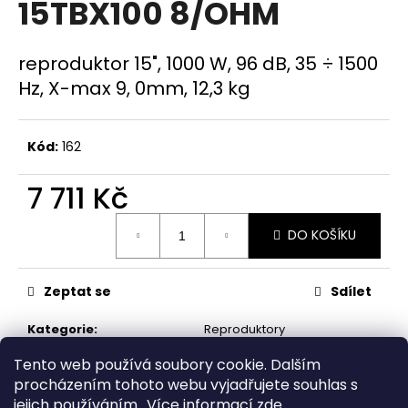
15TBX100 8/OHM
a
j
reproduktor 15", 1000 W, 96 dB, 35 ÷ 1500
í
Hz, X-max 9, 0mm, 12,3 kg
t
?
Kód:
162
7 711 Kč
HLEDAT
Měrná
DO KOŠÍKU
cena:
D
Zeptat se
Sdílet
o
p
Kategorie
:
Reproduktory
o
Tento web používá soubory cookie. Dalším
r
procházením tohoto webu vyjadřujete souhlas s
Popis
Diskuze
u
jejich používáním.. Více informací
zde
.