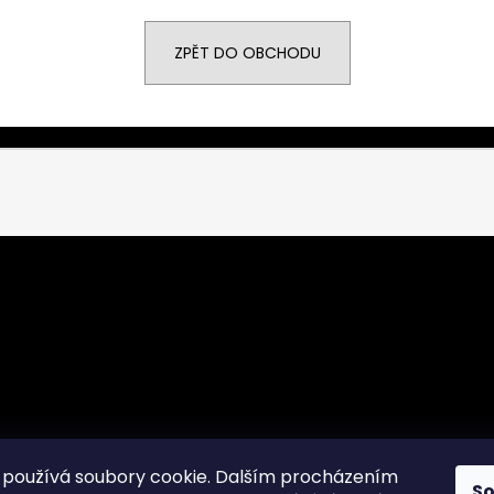
POWERSOFT T902
POWERSOFT T9
121 059 Kč
143 630 Kč
Původně:
127 431 Kč
Původně:
151 19
ZPĚT DO OBCHODU
používá soubory cookie. Dalším procházením
S