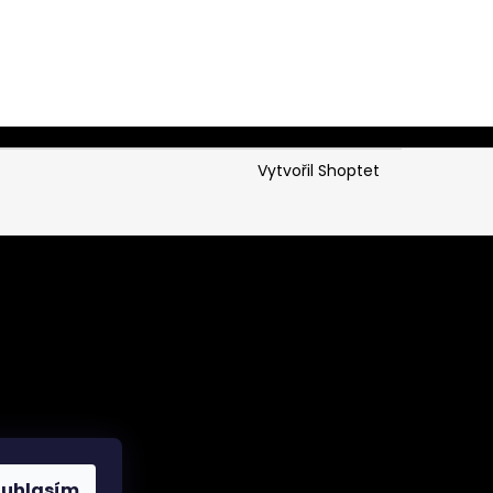
04
0 Kč
Vytvořil Shoptet
ouhlasím