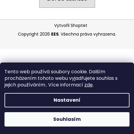
a
j
Z
í
Vytvořil Shoptet
á
t
Copyright 2026
EES
. Všechna práva vyhrazena.
p
?
a
t
í
HLEDAT
Tento web používá soubory cookie. Dalším
procházením tohoto webu vyjadřujete souhlas s
jejich používáním.. Více informací
zde
.
D
Nastavení
o
p
o
Souhlasím
r
jan.dreiecker@email.cz
u